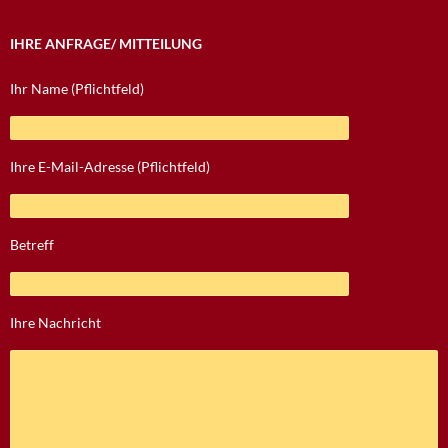
IHRE ANFRAGE/ MITTEILUNG
Ihr Name (Pflichtfeld)
Ihre E-Mail-Adresse (Pflichtfeld)
Betreff
Ihre Nachricht
Bitte lasse dieses Feld leer.