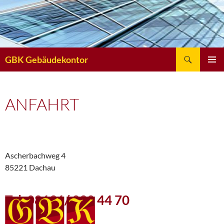
Suchen
GBK Gebäudekontor
ZUM
INHALT
SPRINGEN
ANFAHRT
Ascherbachweg 4
85221 Dachau
Tel. 08131/ 332 44 70