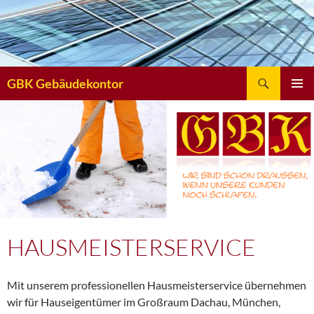
Suchen
GBK Gebäudekontor
ZUM
INHALT
SPRINGEN
HAUSMEISTERSERVICE
Mit unserem professionellen Hausmeisterservice übernehmen
wir für Hauseigentümer im Großraum Dachau, München,