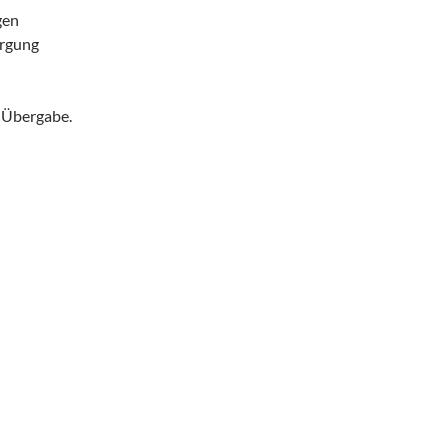
gen
orgung
n Übergabe.