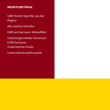
NEUESTE BEITRÄGE
GBK fördert Sportler aus der
Region
Wir machen fast alles
GBK am Dachauer Altstadtfest
Oberbürgermeister Hartmann
trifft Dachauer
Unternehmer/Innen
Unternehmensphilosophie