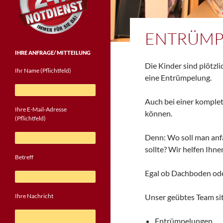
ENTRÜM
IHRE ANFRAGE/ MITTEILUNG
Die Kinder sind plötzl
Ihr Name (Pflichtfeld)
eine Entrümpelung.
Auch bei einer komplett
Ihre E-Mail-Adresse
können.
(Pflichtfeld)
Denn: Wo soll man anf
sollte? Wir helfen Ihn
Betreff
Egal ob Dachboden oder 
Unser geübtes Team sit
Ihre Nachricht
Bitte lasse dieses Feld leer.
Entrümpelungen