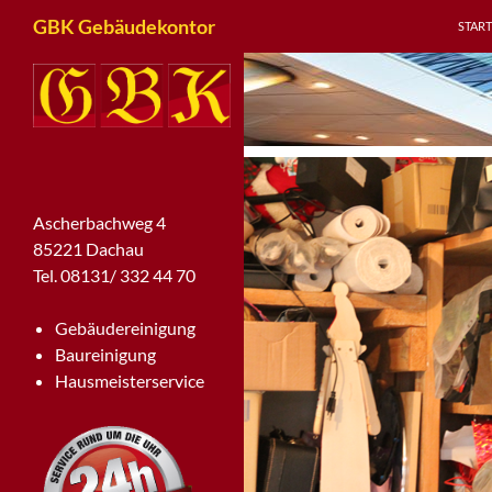
ZUM I
Suchen
GBK Gebäudekontor
START
Ascherbachweg 4
85221 Dachau
Tel. 08131/ 332 44 70
Gebäudereinigung
Baureinigung
Hausmeisterservice