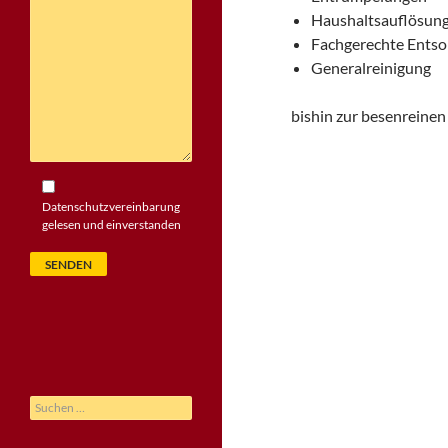
Haushaltsauflösun
Fachgerechte Ents
Generalreinigung
bishin zur besenreine
Datenschutzvereinbarung
gelesen und einverstanden
Suchen
nach: