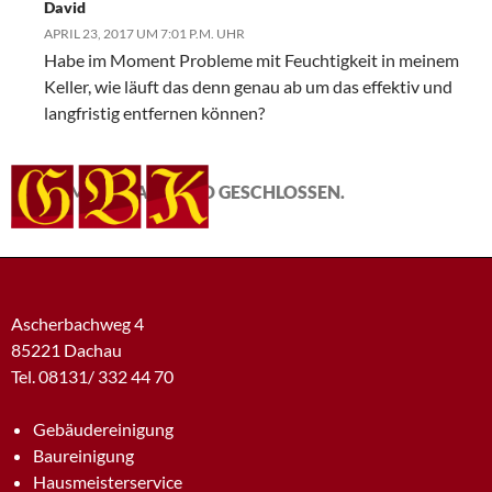
David
APRIL 23, 2017 UM 7:01 P.M. UHR
Habe im Moment Probleme mit Feuchtigkeit in meinem
Keller, wie läuft das denn genau ab um das effektiv und
langfristig entfernen können?
DIE KOMMENTARE SIND GESCHLOSSEN.
Ascherbachweg 4
85221 Dachau
Tel. 08131/ 332 44 70
Gebäudereinigung
Baureinigung
Hausmeisterservice