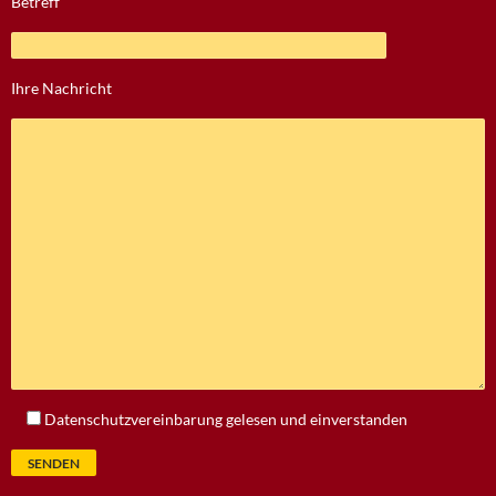
Betreff
Ihre Nachricht
Bitte lasse dieses Feld leer.
Datenschutzvereinbarung
gelesen und einverstanden