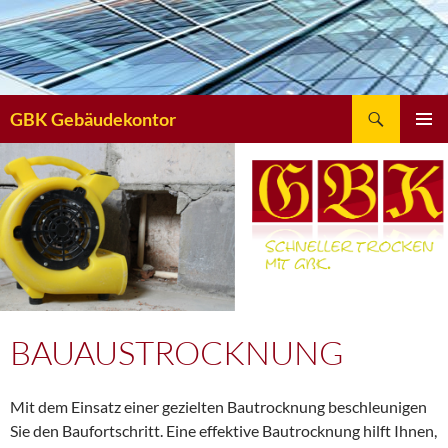
Suchen
GBK Gebäudekontor
ZUM
INHALT
SPRINGEN
BAUAUSTROCKNUNG
Mit dem Einsatz einer gezielten Bautrocknung beschleunigen
Sie den Baufortschritt. Eine effektive Bautrocknung hilft Ihnen,